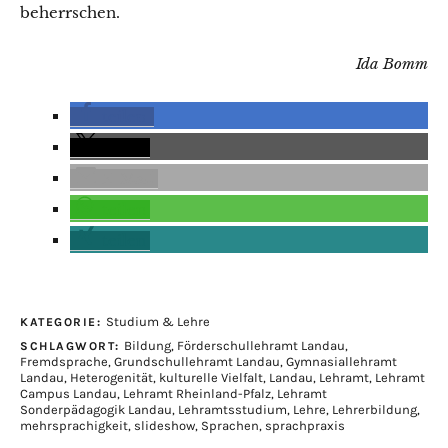
beherrschen.
Ida Bomm
teilen
teilen
E-Mail
teilen
teilen
Studium & Lehre
KATEGORIE:
Bildung
,
Förderschullehramt Landau
,
SCHLAGWORT:
Fremdsprache
,
Grundschullehramt Landau
,
Gymnasiallehramt
Landau
,
Heterogenität
,
kulturelle Vielfalt
,
Landau
,
Lehramt
,
Lehramt
Campus Landau
,
Lehramt Rheinland-Pfalz
,
Lehramt
Sonderpädagogik Landau
,
Lehramtsstudium
,
Lehre
,
Lehrerbildung
,
mehrsprachigkeit
,
slideshow
,
Sprachen
,
sprachpraxis