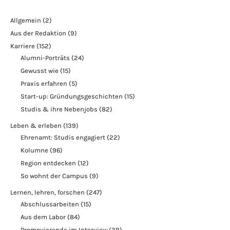
Allgemein
(2)
Aus der Redaktion
(9)
Karriere
(152)
Alumni-Porträts
(24)
Gewusst wie
(15)
Praxis erfahren
(5)
Start-up: Gründungsgeschichten
(15)
Studis & ihre Nebenjobs
(82)
Leben & erleben
(139)
Ehrenamt: Studis engagiert
(22)
Kolumne
(96)
Region entdecken
(12)
So wohnt der Campus
(9)
Lernen, lehren, forschen
(247)
Abschlussarbeiten
(15)
Aus dem Labor
(84)
Promovierende im Interview
(39)