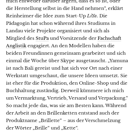
mich entweder darüber ärgern, dass es so ist, oder
die Herstellung selbst in die Hand nehmen“, erklärt
Reinheimer die Idee zum Start-Up
LiYa
. Die
Pädagogin hat schon während ihres Studiums in
Landau viele Projekte organisiert und sich als
Mitglied des
StuPa
und Vorsitzende der
Fachschaft
Anglistik
engagiert. An den Modellen haben die
beiden Freundinnen gemeinsam gearbeitet und sich
einmal die Woche über Skype ausgetauscht. „Yamuna
ist nach Bali gereist und hat sich vor Ort nach einer
Werkstatt umgeschaut, die unsere Ideen umsetzt. Sie
ist eher für die Produktion, den Online-Shop und die
Buchhaltung zuständig. Derweil kümmere ich mich
um Vermarktung, Vertrieb, Versand und Verpackung.“
So macht jede das, was sie am Besten kann. Während
der Arbeit an den Brillenketten entstand auch der
Produktname „Brillette“ – aus der Verschmelzung
der Wörter „Brille“ und „Kette“.