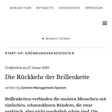
UNIBLOG-TEAM
NETIQUETTE
DATENSCHUTZ
IMPRESSUM
INHALTE FILTERN
START-UP: GRÜNDUNGSGESCHICHTEN
Veröffentlicht am
27. Januar 2020
Die Rückkehr der Brillenkette
written by
Content Management System
Brillenketten verbinden die meisten Menschen mit
einfachen, schmucklosen B
ä
ndern, die zwar
praktisch, aber nicht sonderlich sch
ö
n sind. Die