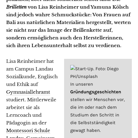
Brilletten
von Lisa Reinheimer und Yamuna K
ö
lsch
sind jedoch wahre Schmuckst
ü
cke: Von Frauen auf
Bali aus nat
ü
rlichen Materialien hergestellt, werten
sie nicht nur das Image der Brillenkette auf,
sondern erm
ö
glichen auch den Herstellerinnen,
sich ihren Lebensunterhalt selbst zu verdienen.
Lisa Reinheimer hat
am Campus Landau
Sozialkunde, Englisch
und Ethik auf
In unseren
Gymnasiallehramt
Gründungsgeschichten
studiert. Mittlerweile
stellen wir Menschen vor,
arbeitet sie als
die im oder nach dem
Lerncoach und
Studium den Schritt in
Pädagogin an der
die Selbstständigkeit
Montessori Schule
gewagt haben.