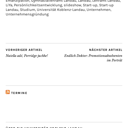
Emanzipation
,
Gymnasiallehramt Landau
,
Landau
,
Lehramt Landau
,
LiYa
,
Persönlichkeitsentwicklung
,
slideshow
,
Start-up
,
Start-up
Landau
,
Studium
,
Universität Koblenz-Landau
,
Unternehmen
,
Unternehmensgründung
VORHERIGER ARTIKEL
NÄCHSTER ARTIKEL
Nutella adé, Porridge juchhe!
Endlich Doktor: Promotionsabsolventen
im Porträt
TERMINE