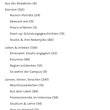
Aus der Redaktion
(9)
Karriere
(152)
Alumni-Porträts
(24)
Gewusst wie
(15)
Praxis erfahren
(5)
Start-up: Gründungsgeschichten
(15)
Studis & ihre Nebenjobs
(82)
Leben & erleben
(139)
Ehrenamt: Studis engagiert
(22)
Kolumne
(96)
Region entdecken
(12)
So wohnt der Campus
(9)
Lernen, lehren, forschen
(247)
Abschlussarbeiten
(15)
Aus dem Labor
(84)
Promovierende im Interview
(39)
Studium & Lehre
(54)
Was studieren?
(21)