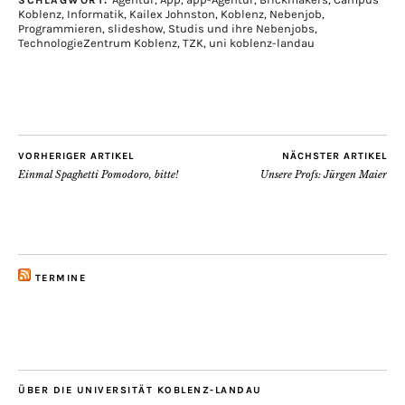
SCHLAGWORT:
Koblenz
,
Informatik
,
Kailex Johnston
,
Koblenz
,
Nebenjob
,
Programmieren
,
slideshow
,
Studis und ihre Nebenjobs
,
TechnologieZentrum Koblenz
,
TZK
,
uni koblenz-landau
VORHERIGER ARTIKEL
NÄCHSTER ARTIKEL
Einmal Spaghetti Pomodoro, bitte!
Unsere Profs: Jürgen Maier
TERMINE
ÜBER DIE UNIVERSITÄT KOBLENZ-LANDAU