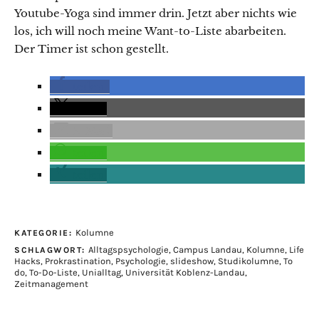
Youtube-Yoga sind immer drin. Jetzt aber nichts wie
los, ich will noch meine Want-to-Liste abarbeiten.
Der Timer ist schon gestellt.
teilen
teilen
E-Mail
teilen
teilen
Kolumne
KATEGORIE:
Alltagspsychologie
,
Campus Landau
,
Kolumne
,
Life
SCHLAGWORT:
Hacks
,
Prokrastination
,
Psychologie
,
slideshow
,
Studikolumne
,
To
do
,
To-Do-Liste
,
Unialltag
,
Universität Koblenz-Landau
,
Zeitmanagement