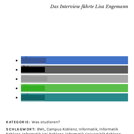
Das Interview führte Lisa Engemann
teilen
teilen
E-Mail
teilen
teilen
Was studieren?
KATEGORIE:
BWL
,
Campus Koblenz
,
Informatik
,
Informatik
SCHLAGWORT:
Koblenz
,
Informatik Uni Koblenz
,
Informatik Universität Koblenz-