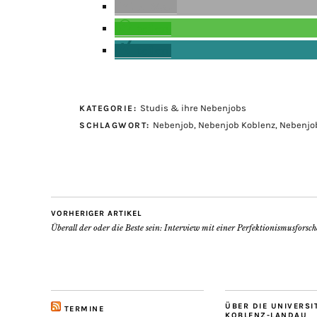
E-Mail
teilen
teilen
Studis & ihre Nebenjobs
KATEGORIE:
Nebenjob
,
Nebenjob Koblenz
,
Nebenjo
SCHLAGWORT:
VORHERIGER ARTIKEL
Überall der oder die Beste sein: Interview mit einer Perfektionismusforsch
ÜBER DIE UNIVERSI
TERMINE
KOBLENZ-LANDAU