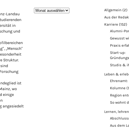
Blogarchiv
Allgemein
(2)
lenz-Landau
Aus der Redak
Studierenden
Karriere
(152)
rsität in
rschung und
Alumni-Por
Gewusst w
ofilbereichen
Praxis erf
ng“, „Mensch“
Start-up:
Besonderheit
Gründungs
re Struktur.
Studis & i
 sind
 Forschung
Leben & erle
Ehrenamt: 
ndeglied ist
Kolumne
(
 Mainz, wo
d einige
Region en
en
So wohnt 
 angesiedelt
Lernen, lehren
Abschluss
Aus dem L