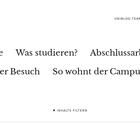
UNIBLOG-TEA
e
Was studieren?
Abschlussar
ler Besuch
So wohnt der Campu
INHALTE FILTERN