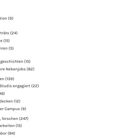
tion
(9)
träts
(24)
ie
(15)
ahren
(5)
geschichten
(15)
hre Nebenjobs
(82)
ben
(139)
Studis engagiert
(22)
96)
tdecken
(12)
der Campus
(9)
, forschen
(247)
arbeiten
(15)
abor
(84)