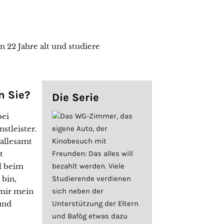
n 22 Jahre alt und studiere
n Sie?
Die Serie
bei
Das WG-Zimmer, das
nstleister.
eigene Auto, der
 allesamt
Kinobesuch mit
t
Freunden: Das alles will
ll beim
bezahlt werden. Viele
 bin,
Studierende verdienen
 mir mein
sich neben der
 und
Unterstützung der Eltern
und Bafög etwas dazu