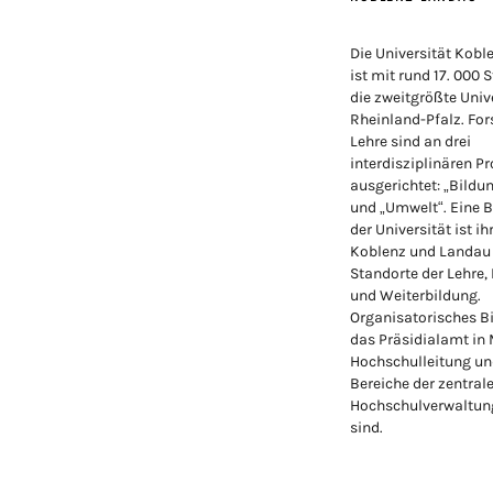
Die Universität Kob
ist mit rund 17. 000 
die zweitgrößte Unive
Rheinland-Pfalz. Fo
Lehre sind an drei
interdisziplinären Pr
ausgerichtet: „Bildu
und „Umwelt“. Eine 
der Universität ist ih
Koblenz und Landau
Standorte der Lehre,
und Weiterbildung.
Organisatorisches Bi
das Präsidialamt in
Hochschulleitung un
Bereiche der zentral
Hochschulverwaltung
sind.