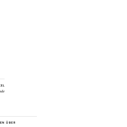
KEL
nde
BEN ÜBER