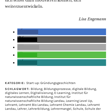
sich selbst dazu motivieren können, sich
weiterzuentwickeln.
Lisa Engemann
teilen
teilen
E-Mail
teilen
teilen
Start-up: Gründungsgeschichten
KATEGORIE:
Bildung
,
Bildungsprozesse
,
digitale Bildung
,
SCHLAGWORT:
digitales Lernen
,
Digitalisierung
,
E-Learning
,
Institut für
naturwissenschaftliche Bildung
,
Institut für
naturwissenschaftliche Bildung Landau
,
Learning Level Up
,
Lehramt
,
Lehramt Bio Landau
,
Lehramt Chemie Landau
,
Lehramt
Landau
,
Lehrer
,
Lehrerbildung
,
Lehrermangel
,
Schule
,
Schule der