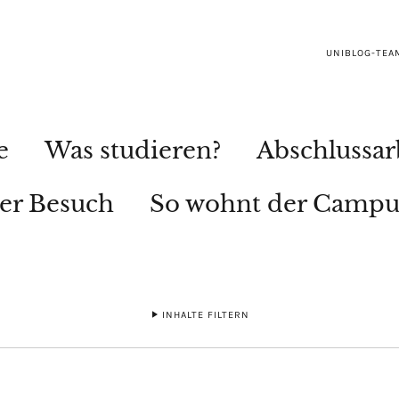
UNIBLOG-TEA
e
Was studieren?
Abschlussar
ler Besuch
So wohnt der Campu
INHALTE FILTERN