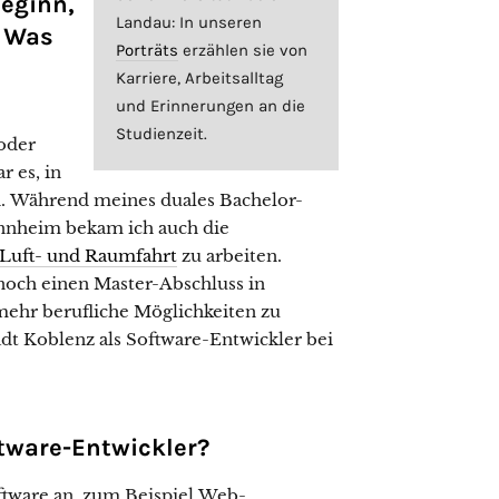
eginn,
Landau: In unseren
? Was
Porträts
erzählen sie von
Karriere, Arbeitsalltag
und Erinnerungen an die
Studienzeit.
oder
 es, in
n. Während meines duales Bachelor-
nheim bekam ich auch die
Luft- und Raumfahrt
zu arbeiten.
noch einen Master-Abschluss in
mehr berufliche Möglichkeiten zu
adt Koblenz als Software-Entwickler bei
tware-Entwickler?
ftware an, zum Beispiel Web-