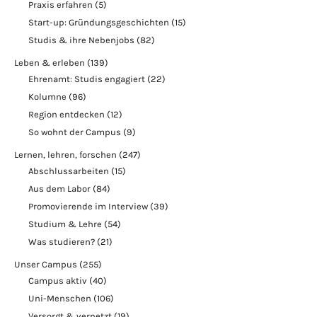
Praxis erfahren
(5)
Start-up: Gründungsgeschichten
(15)
Studis & ihre Nebenjobs
(82)
Leben & erleben
(139)
Ehrenamt: Studis engagiert
(22)
Kolumne
(96)
Region entdecken
(12)
So wohnt der Campus
(9)
Lernen, lehren, forschen
(247)
Abschlussarbeiten
(15)
Aus dem Labor
(84)
Promovierende im Interview
(39)
Studium & Lehre
(54)
Was studieren?
(21)
Unser Campus
(255)
Campus aktiv
(40)
Uni-Menschen
(106)
Versorgt & vernetzt
(19)