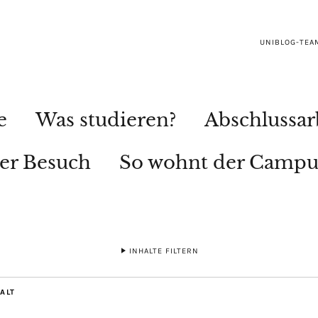
UNIBLOG-TEA
e
Was studieren?
Abschlussar
ler Besuch
So wohnt der Campu
INHALTE FILTERN
ALT