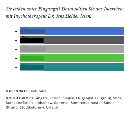
Sie leiden unter Flugangst? Dann sollten Sie das Interview
mit Psychotherapeut Dr. Jens Heider lesen.
teilen
teilen
E-Mail
teilen
teilen
Kolumne
KATEGORIE:
Ängste
,
Ferien
,
fliegen
,
Flugangst
,
Flugzeug
,
Meer
,
SCHLAGWORT:
Semesterferien
,
slideshow
,
Sommer
,
Sommersemester
,
Sonne
,
Strand
,
Studikolumne
,
Urlaub