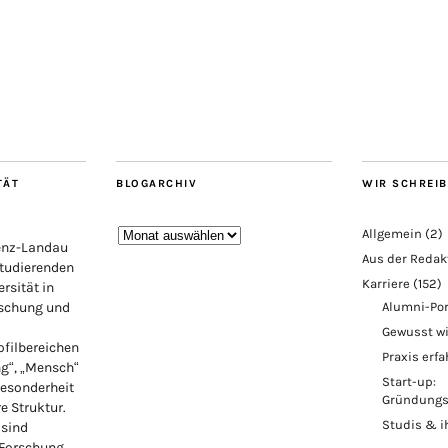
TÄT
BLOGARCHIV
WIR SCHREI
Blogarchiv
Allgemein
(2)
lenz-Landau
Aus der Redak
Studierenden
Karriere
(152)
rsität in
rschung und
Alumni-Por
Gewusst w
ofilbereichen
Praxis erf
ng“, „Mensch“
Start-up:
Besonderheit
Gründungs
re Struktur.
Studis & i
 sind
 Forschung