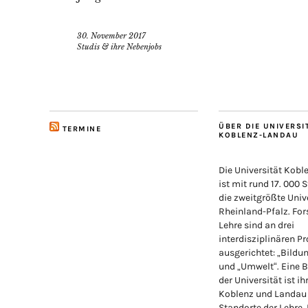
30. November 2017
Studis & ihre Nebenjobs
ÜBER DIE UNIVERSI
TERMINE
KOBLENZ-LANDAU
Die Universität Kob
ist mit rund 17. 000 
die zweitgrößte Unive
Rheinland-Pfalz. Fo
Lehre sind an drei
interdisziplinären Pr
ausgerichtet: „Bildu
und „Umwelt“. Eine 
der Universität ist ih
Koblenz und Landau
Standorte der Lehre,