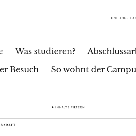
UNIBLOG-TEA
e
Was studieren?
Abschlussar
ler Besuch
So wohnt der Campu
INHALTE FILTERN
FSKRAFT