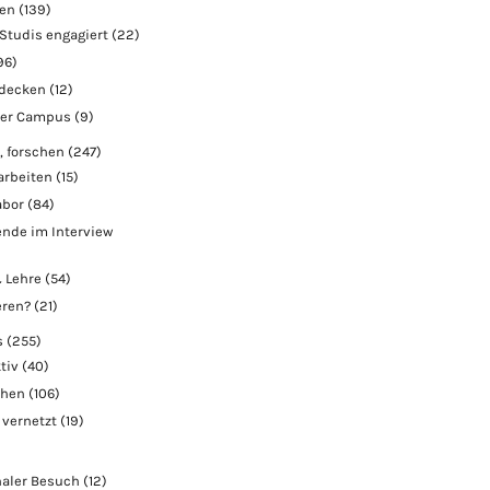
ben
(139)
Studis engagiert
(22)
96)
tdecken
(12)
der Campus
(9)
, forschen
(247)
arbeiten
(15)
abor
(84)
nde im Interview
 Lehre
(54)
eren?
(21)
s
(255)
tiv
(40)
chen
(106)
 vernetzt
(19)
naler Besuch
(12)