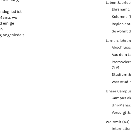
Leben & erle
Ehrenamt: 
ndeglied ist
Kolumne
(
 Mainz, wo
d einige
Region en
en
So wohnt 
 angesiedelt
Lernen, lehren
Abschluss
Aus dem L
Promoviere
(39)
Studium &
Was studi
Unser Campu
Campus ak
Uni-Mens
Versorgt &
Weltweit
(40)
Internatio