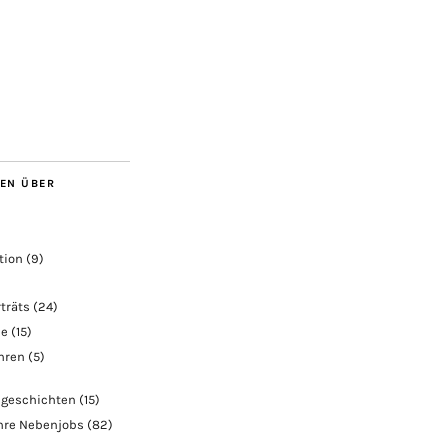
BEN ÜBER
tion
(9)
träts
(24)
ie
(15)
ahren
(5)
geschichten
(15)
hre Nebenjobs
(82)