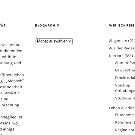
TÄT
BLOGARCHIV
WIR SCHREI
Blogarchiv
Allgemein
(2)
lenz-Landau
Aus der Redak
Studierenden
Karriere
(152)
rsität in
rschung und
Alumni-Por
Gewusst w
ofilbereichen
Praxis erf
ng“, „Mensch“
Start-up:
Besonderheit
Gründungs
re Struktur.
Studis & i
 sind
 Forschung
Leben & erle
Ehrenamt: 
ndeglied ist
Kolumne
(
 Mainz, wo
d einige
Region en