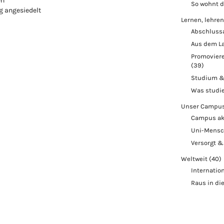
en
So wohnt 
 angesiedelt
Lernen, lehren
Abschluss
Aus dem L
Promoviere
(39)
Studium &
Was studi
Unser Campu
Campus ak
Uni-Mens
Versorgt &
Weltweit
(40)
Internatio
Raus in di