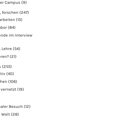
der Campus
(9)
, forschen
(247)
arbeiten
(15)
abor
(84)
nde im Interview
 Lehre
(54)
eren?
(21)
s
(255)
tiv
(40)
chen
(106)
 vernetzt
(19)
naler Besuch
(12)
e Welt
(28)