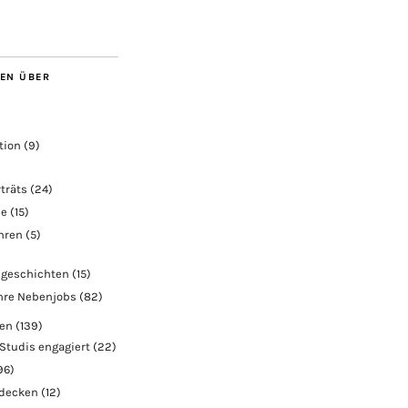
BEN ÜBER
tion
(9)
träts
(24)
ie
(15)
ahren
(5)
geschichten
(15)
hre Nebenjobs
(82)
ben
(139)
Studis engagiert
(22)
96)
tdecken
(12)