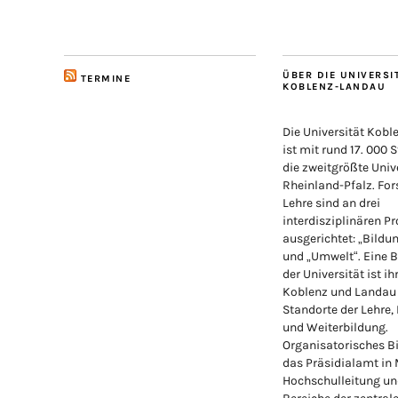
ÜBER DIE UNIVERSI
TERMINE
KOBLENZ-LANDAU
Die Universität Kob
ist mit rund 17. 000 
die zweitgrößte Unive
Rheinland-Pfalz. Fo
Lehre sind an drei
interdisziplinären Pr
ausgerichtet: „Bildu
und „Umwelt“. Eine 
der Universität ist ih
Koblenz und Landau
Standorte der Lehre,
und Weiterbildung.
Organisatorisches Bi
das Präsidialamt in
Hochschulleitung un