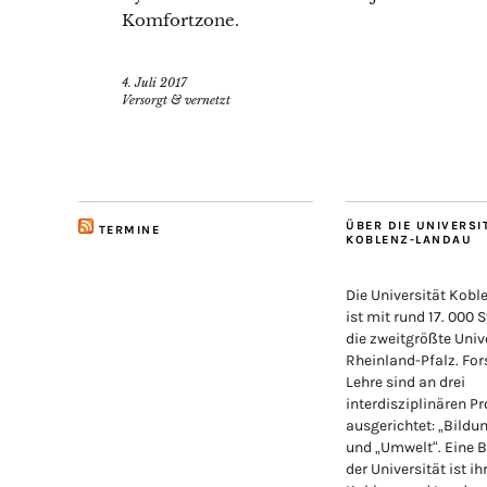
Komfortzone.
4. Juli 2017
Versorgt & vernetzt
ÜBER DIE UNIVERSI
TERMINE
KOBLENZ-LANDAU
Die Universität Kob
ist mit rund 17. 000 
die zweitgrößte Unive
Rheinland-Pfalz. Fo
Lehre sind an drei
interdisziplinären Pr
ausgerichtet: „Bildu
und „Umwelt“. Eine 
der Universität ist ih