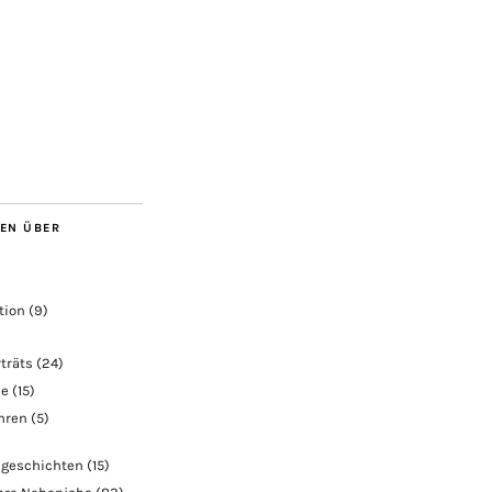
BEN ÜBER
tion
(9)
träts
(24)
ie
(15)
ahren
(5)
geschichten
(15)