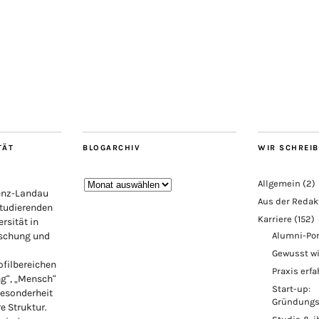
TÄT
BLOGARCHIV
WIR SCHREI
Blogarchiv
Allgemein
(2)
lenz-Landau
Aus der Redak
Studierenden
Karriere
(152)
rsität in
rschung und
Alumni-Por
Gewusst w
ofilbereichen
Praxis erf
ng“, „Mensch“
Start-up:
Besonderheit
Gründungs
re Struktur.