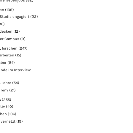
hre Nebenjobs
(82)
ben
(139)
Studis engagiert
(22)
96)
tdecken
(12)
der Campus
(9)
, forschen
(247)
arbeiten
(15)
abor
(84)
nde im Interview
 Lehre
(54)
eren?
(21)
s
(255)
tiv
(40)
chen
(106)
 vernetzt
(19)