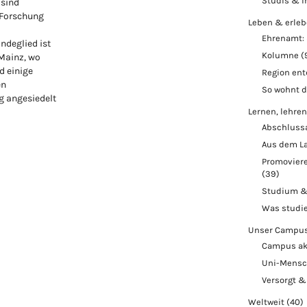
Studis & i
 sind
 Forschung
Leben & erle
Ehrenamt: 
ndeglied ist
Kolumne
(
 Mainz, wo
d einige
Region en
en
So wohnt 
 angesiedelt
Lernen, lehren
Abschluss
Aus dem L
Promoviere
(39)
Studium &
Was studi
Unser Campu
Campus ak
Uni-Mens
Versorgt &
Weltweit
(40)