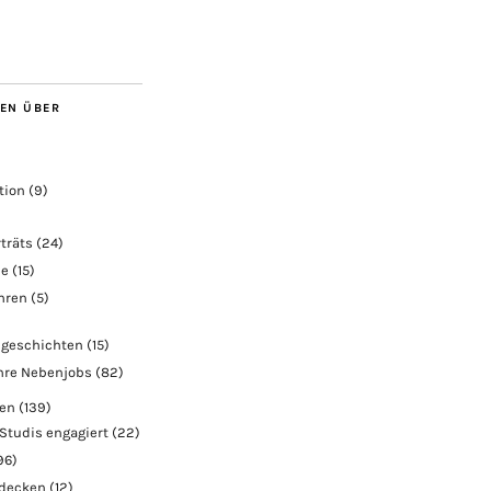
BEN ÜBER
tion
(9)
träts
(24)
ie
(15)
ahren
(5)
geschichten
(15)
hre Nebenjobs
(82)
ben
(139)
Studis engagiert
(22)
96)
tdecken
(12)