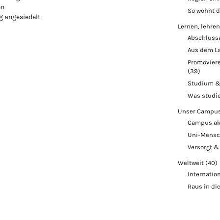
en
So wohnt 
 angesiedelt
Lernen, lehren
Abschluss
Aus dem L
Promoviere
(39)
Studium &
Was studi
Unser Campu
Campus ak
Uni-Mens
Versorgt &
Weltweit
(40)
Internatio
Raus in di