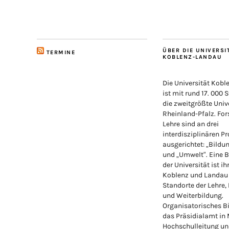
ÜBER DIE UNIVERSI
TERMINE
KOBLENZ-LANDAU
Die Universität Kob
ist mit rund 17. 000 
die zweitgrößte Unive
Rheinland-Pfalz. Fo
Lehre sind an drei
interdisziplinären Pr
ausgerichtet: „Bildu
und „Umwelt“. Eine 
der Universität ist ih
Koblenz und Landau
Standorte der Lehre,
und Weiterbildung.
Organisatorisches Bi
das Präsidialamt in
Hochschulleitung un