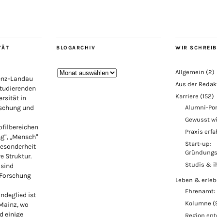
TÄT
BLOGARCHIV
WIR SCHREI
Blogarchiv
Allgemein
(2)
lenz-Landau
Aus der Redak
Studierenden
Karriere
(152)
rsität in
rschung und
Alumni-Por
Gewusst w
ofilbereichen
Praxis erf
ng“, „Mensch“
Start-up:
Besonderheit
Gründungs
re Struktur.
Studis & i
 sind
 Forschung
Leben & erle
Ehrenamt: 
ndeglied ist
Kolumne
(
 Mainz, wo
d einige
Region en