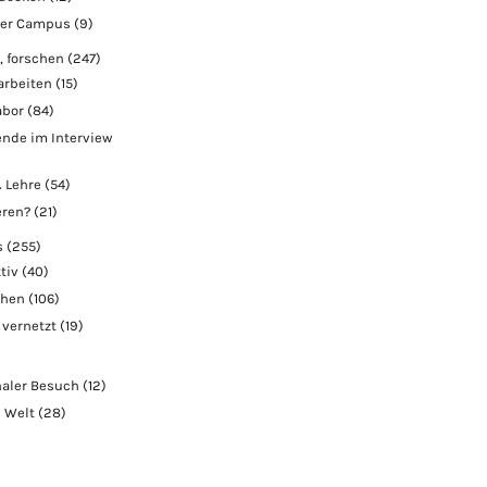
der Campus
(9)
, forschen
(247)
arbeiten
(15)
abor
(84)
nde im Interview
 Lehre
(54)
eren?
(21)
s
(255)
tiv
(40)
chen
(106)
 vernetzt
(19)
naler Besuch
(12)
e Welt
(28)