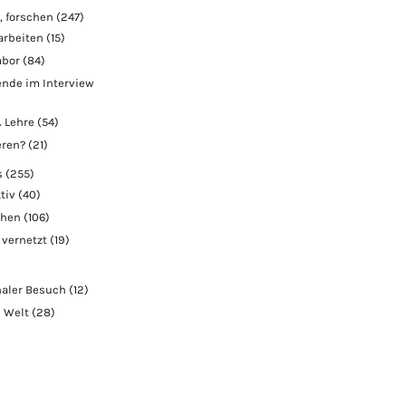
, forschen
(247)
arbeiten
(15)
abor
(84)
nde im Interview
 Lehre
(54)
eren?
(21)
s
(255)
tiv
(40)
chen
(106)
 vernetzt
(19)
naler Besuch
(12)
e Welt
(28)