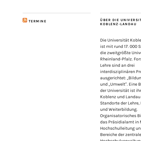
ÜBER DIE UNIVERSI
TERMINE
KOBLENZ-LANDAU
Die Universität Kob
ist mit rund 17. 000 
die zweitgrößte Unive
Rheinland-Pfalz. Fo
Lehre sind an drei
interdisziplinären Pr
ausgerichtet: „Bildu
und „Umwelt“. Eine 
der Universität ist ih
Koblenz und Landau
Standorte der Lehre,
und Weiterbildung.
Organisatorisches Bi
das Präsidialamt in
Hochschulleitung un
Bereiche der zentral
Hochschulverwaltung