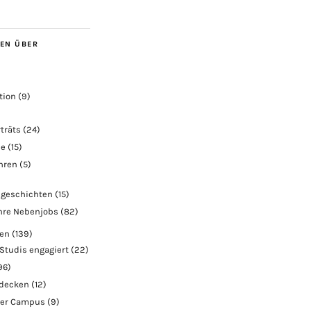
BEN ÜBER
tion
(9)
träts
(24)
ie
(15)
ahren
(5)
geschichten
(15)
hre Nebenjobs
(82)
ben
(139)
Studis engagiert
(22)
96)
tdecken
(12)
der Campus
(9)