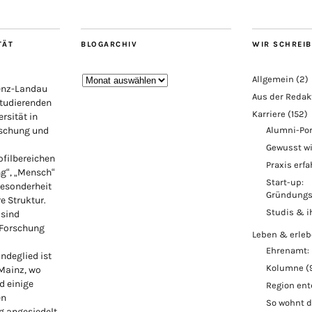
TÄT
BLOGARCHIV
WIR SCHREI
Blogarchiv
Allgemein
(2)
lenz-Landau
Aus der Redak
Studierenden
Karriere
(152)
rsität in
rschung und
Alumni-Por
Gewusst w
ofilbereichen
Praxis erf
ng“, „Mensch“
Start-up:
Besonderheit
Gründungs
re Struktur.
Studis & i
 sind
 Forschung
Leben & erle
Ehrenamt: 
ndeglied ist
Kolumne
(
 Mainz, wo
d einige
Region en
en
So wohnt 
 angesiedelt