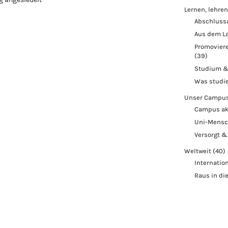
Lernen, lehren
Abschluss
Aus dem L
Promoviere
(39)
Studium &
Was studi
Unser Campu
Campus ak
Uni-Mens
Versorgt &
Weltweit
(40)
Internatio
Raus in di