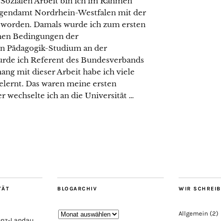
Sozialen Arbeit bin ich im Rahmen
gendamt Nordrhein-Westfalen mit der
 worden. Damals wurde ich zum ersten
chen Bedingungen der
ein Pädagogik-Studium an der
wurde ich Referent des Bundesverbands
ng mit dieser Arbeit habe ich viele
lernt. Das waren meine ersten
wechselte ich an die Universität …
TÄT
BLOGARCHIV
WIR SCHREI
Blogarchiv
Allgemein
(2)
lenz-Landau