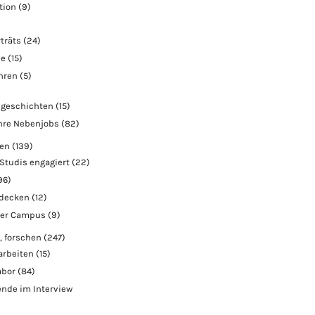
tion
(9)
träts
(24)
ie
(15)
ahren
(5)
geschichten
(15)
hre Nebenjobs
(82)
ben
(139)
Studis engagiert
(22)
96)
tdecken
(12)
der Campus
(9)
, forschen
(247)
arbeiten
(15)
abor
(84)
nde im Interview