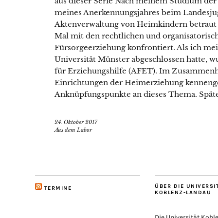
aus dieser Serie Nach meinem Studium der 
meines Anerkennungsjahres beim Landesju
Aktenverwaltung von Heimkindern betraut
Mal mit den rechtlichen und organisatoris
Fürsorgeerziehung konfrontiert. Als ich m
Universität Münster abgeschlossen hatte, 
für Erziehungshilfe (AFET). Im Zusammenha
Einrichtungen der Heimerziehung kennenge
Anknüpfungspunkte an dieses Thema. Später 
24. Oktober 2017
Aus dem Labor
ÜBER DIE UNIVERSI
TERMINE
KOBLENZ-LANDAU
Die Universität Kob