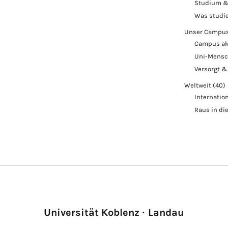
Studium &
Was studi
Unser Campu
Campus ak
Uni-Mens
Versorgt &
Weltweit
(40)
Internatio
Raus in di
Universität Koblenz · Landau