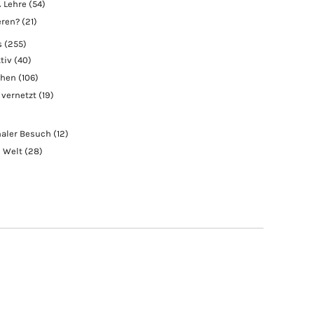
 Lehre
(54)
eren?
(21)
s
(255)
tiv
(40)
chen
(106)
 vernetzt
(19)
naler Besuch
(12)
e Welt
(28)