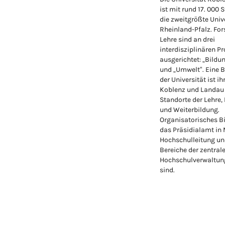
ist mit rund 17. 000 
die zweitgrößte Unive
Rheinland-Pfalz. Fo
Lehre sind an drei
interdisziplinären Pr
ausgerichtet: „Bildu
und „Umwelt“. Eine 
der Universität ist ih
Koblenz und Landau
Standorte der Lehre,
und Weiterbildung.
Organisatorisches Bi
das Präsidialamt in
Hochschulleitung un
Bereiche der zentral
Hochschulverwaltung
sind.