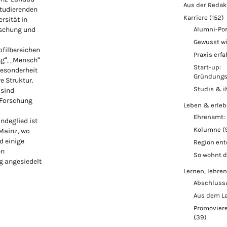
Aus der Redak
Studierenden
Karriere
(152)
rsität in
rschung und
Alumni-Por
Gewusst w
ofilbereichen
Praxis erf
ng“, „Mensch“
Start-up:
Besonderheit
Gründungs
re Struktur.
Studis & i
 sind
 Forschung
Leben & erle
Ehrenamt: 
ndeglied ist
Kolumne
(
 Mainz, wo
d einige
Region en
en
So wohnt 
 angesiedelt
Lernen, lehren
Abschluss
Aus dem L
Promoviere
(39)