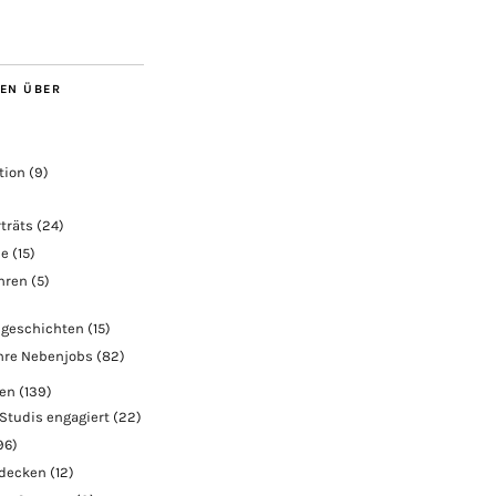
BEN ÜBER
tion
(9)
träts
(24)
ie
(15)
ahren
(5)
geschichten
(15)
hre Nebenjobs
(82)
ben
(139)
Studis engagiert
(22)
96)
tdecken
(12)