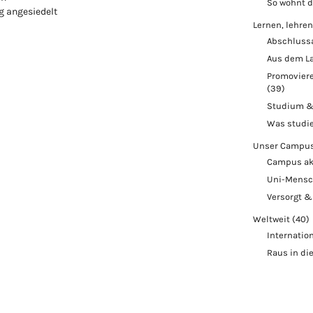
So wohnt 
 angesiedelt
Lernen, lehren
Abschluss
Aus dem L
Promoviere
(39)
Studium &
Was studi
Unser Campu
Campus ak
Uni-Mens
Versorgt &
Weltweit
(40)
Internatio
Raus in di