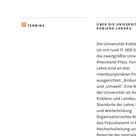
ÜBER DIE UNIVERSI
TERMINE
KOBLENZ-LANDAU
Die Universität Kob
ist mit rund 17. 000 
die zweitgrößte Unive
Rheinland-Pfalz. Fo
Lehre sind an drei
interdisziplinären Pr
ausgerichtet: „Bildu
und „Umwelt“. Eine 
der Universität ist ih
Koblenz und Landau
Standorte der Lehre,
und Weiterbildung.
Organisatorisches Bi
das Präsidialamt in
Hochschulleitung un
Bereiche der zentral