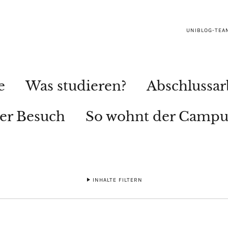
UNIBLOG-TEA
e
Was studieren?
Abschlussar
ler Besuch
So wohnt der Campu
INHALTE FILTERN