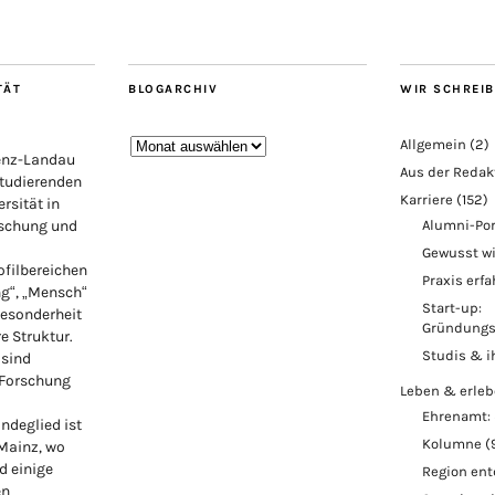
TÄT
BLOGARCHIV
WIR SCHREI
Blogarchiv
Allgemein
(2)
lenz-Landau
Aus der Redak
Studierenden
Karriere
(152)
rsität in
rschung und
Alumni-Por
Gewusst w
ofilbereichen
Praxis erf
ng“, „Mensch“
Start-up:
Besonderheit
Gründungs
re Struktur.
Studis & i
 sind
 Forschung
Leben & erle
Ehrenamt: 
ndeglied ist
Kolumne
(
 Mainz, wo
d einige
Region en
en