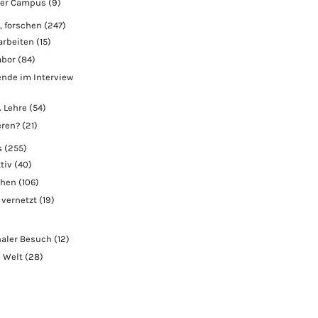
der Campus
(9)
, forschen
(247)
arbeiten
(15)
abor
(84)
nde im Interview
 Lehre
(54)
eren?
(21)
s
(255)
tiv
(40)
chen
(106)
 vernetzt
(19)
naler Besuch
(12)
e Welt
(28)