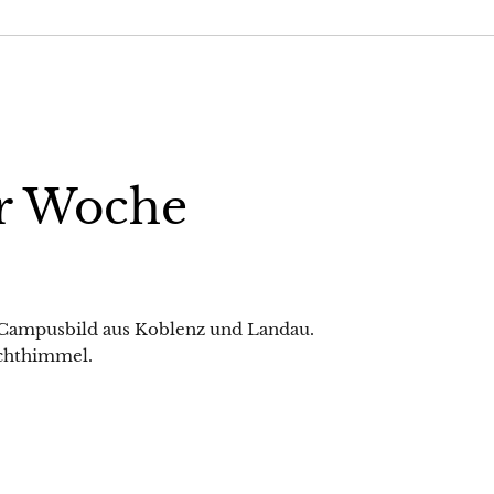
r Woche
 Campusbild aus Koblenz und Landau.
chthimmel.