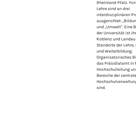
Rheinland-Pfalz. Fo
Lehre sind an drei
interdisziplinären Pr
ausgerichtet: „Bildu
und „Umwelt“. Eine 
der Universität ist ih
Koblenz und Landau
Standorte der Lehre,
und Weiterbildung.
Organisatorisches Bi
das Präsidialamt in
Hochschulleitung un
Bereiche der zentral
Hochschulverwaltung
sind.