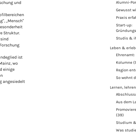
rschung und
Alumni-Por
Gewusst w
ofilbereichen
Praxis erf
ng“, „Mensch“
Start-up:
Besonderheit
Gründungs
re Struktur.
Studis & i
 sind
 Forschung
Leben & erle
Ehrenamt: 
ndeglied ist
Kolumne
(
 Mainz, wo
d einige
Region en
en
So wohnt 
 angesiedelt
Lernen, lehren
Abschluss
Aus dem L
Promoviere
(39)
Studium &
Was studi