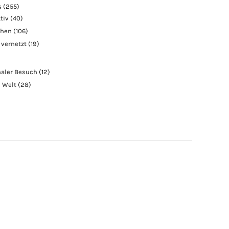
s
(255)
tiv
(40)
chen
(106)
 vernetzt
(19)
naler Besuch
(12)
e Welt
(28)