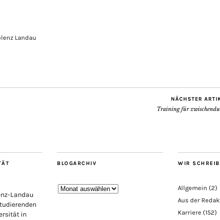
blenz Landau
NÄCHSTER ARTI
Training für zwischendu
TÄT
BLOGARCHIV
WIR SCHREI
Blogarchiv
Allgemein
(2)
lenz-Landau
Aus der Redak
Studierenden
Karriere
(152)
rsität in