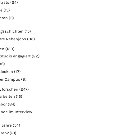
träts
(24)
ie
(15)
ahren
(5)
geschichten
(15)
hre Nebenjobs
(82)
ben
(139)
Studis engagiert
(22)
96)
tdecken
(12)
der Campus
(9)
, forschen
(247)
arbeiten
(15)
abor
(84)
nde im Interview
 Lehre
(54)
eren?
(21)