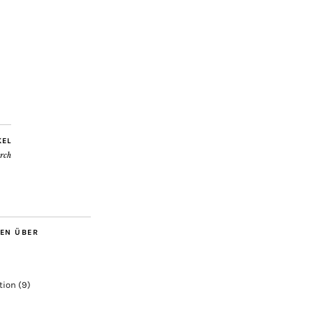
KEL
rch
BEN ÜBER
tion
(9)