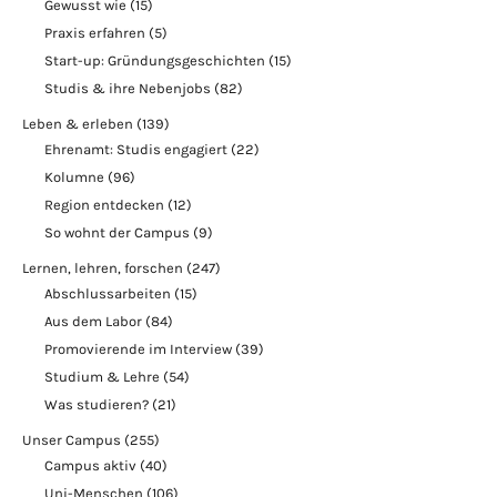
Gewusst wie
(15)
Praxis erfahren
(5)
Start-up: Gründungsgeschichten
(15)
Studis & ihre Nebenjobs
(82)
Leben & erleben
(139)
Ehrenamt: Studis engagiert
(22)
Kolumne
(96)
Region entdecken
(12)
So wohnt der Campus
(9)
Lernen, lehren, forschen
(247)
Abschlussarbeiten
(15)
Aus dem Labor
(84)
Promovierende im Interview
(39)
Studium & Lehre
(54)
Was studieren?
(21)
Unser Campus
(255)
Campus aktiv
(40)
Uni-Menschen
(106)