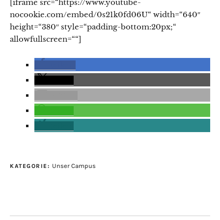
[iframe src=“https://www.youtube-
nocookie.com/embed/0s21k0fd06U“ width=“640″
height=“380″ style=“padding-bottom:20px;“
allowfullscreen=““]
teilen
teilen
E-Mail
teilen
teilen
Unser Campus
KATEGORIE: