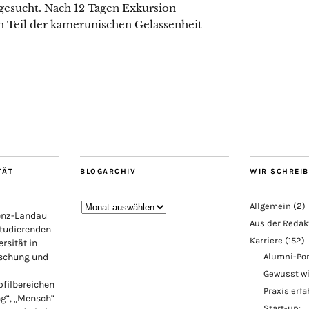
gesucht. Nach 12 Tagen Exkursion
in Teil der kamerunischen Gelassenheit
TÄT
BLOGARCHIV
WIR SCHREI
Blogarchiv
Allgemein
(2)
lenz-Landau
Aus der Redak
Studierenden
Karriere
(152)
rsität in
rschung und
Alumni-Por
Gewusst w
ofilbereichen
Praxis erf
ng“, „Mensch“
Start-up: