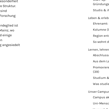
Besonderheit
Gründungs
re Struktur.
Studis & i
 sind
 Forschung
Leben & erle
Ehrenamt: 
ndeglied ist
Kolumne
(
 Mainz, wo
d einige
Region en
en
So wohnt 
 angesiedelt
Lernen, lehren
Abschluss
Aus dem L
Promoviere
(39)
Studium &
Was studi
Unser Campu
Campus ak
Uni-Mens