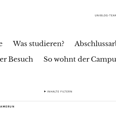
UNIBLOG-TEA
e
Was studieren?
Abschlussar
ler Besuch
So wohnt der Campu
INHALTE FILTERN
KAMERUN