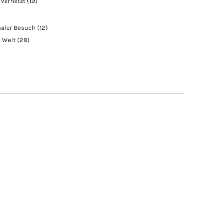
 vernetzt
(19)
naler Besuch
(12)
e Welt
(28)