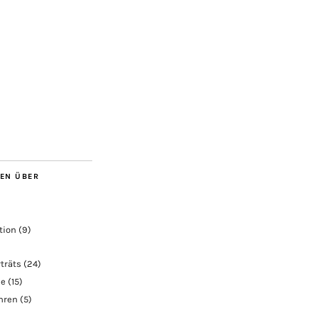
BEN ÜBER
tion
(9)
träts
(24)
ie
(15)
ahren
(5)