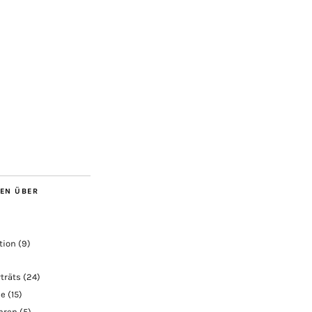
BEN ÜBER
tion
(9)
träts
(24)
ie
(15)
ahren
(5)