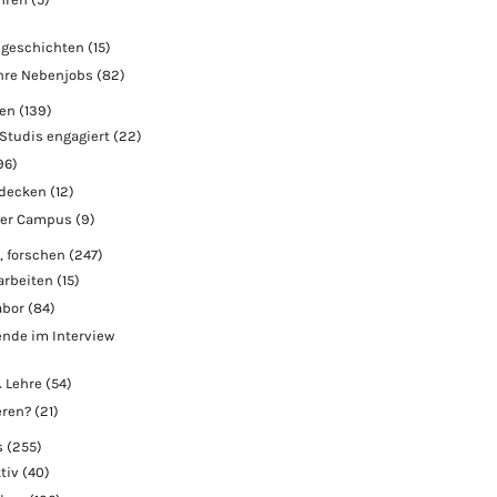
geschichten
(15)
hre Nebenjobs
(82)
ben
(139)
Studis engagiert
(22)
96)
tdecken
(12)
der Campus
(9)
, forschen
(247)
arbeiten
(15)
abor
(84)
nde im Interview
 Lehre
(54)
eren?
(21)
s
(255)
tiv
(40)