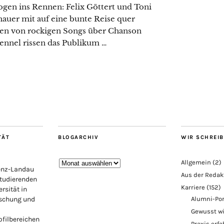
gen ins Rennen: Felix Göttert und Toni
auer mit auf eine bunte Reise quer
gen von rockigen Songs über Chanson
Kennel rissen das Publikum …
TÄT
BLOGARCHIV
WIR SCHREI
Blogarchiv
Allgemein
(2)
lenz-Landau
Aus der Redak
Studierenden
Karriere
(152)
rsität in
rschung und
Alumni-Por
Gewusst w
ofilbereichen
Praxis erf