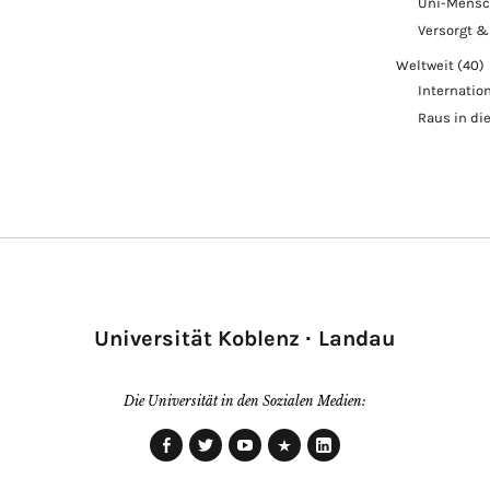
Uni-Mens
Versorgt &
Weltweit
(40)
Internatio
Raus in di
Universität Koblenz · Landau
Die Universität in den Sozialen Medien:
Facebook
Twitter
Youtube
Xing
LinkedIn