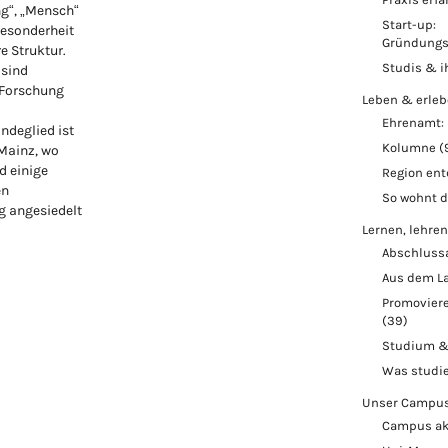
ng“, „Mensch“
Start-up:
Besonderheit
Gründungs
re Struktur.
Studis & i
 sind
 Forschung
Leben & erle
Ehrenamt: 
ndeglied ist
Kolumne
(
 Mainz, wo
d einige
Region en
en
So wohnt 
 angesiedelt
Lernen, lehren
Abschluss
Aus dem L
Promoviere
(39)
Studium &
Was studi
Unser Campu
Campus ak