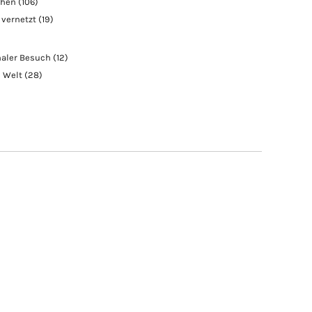
chen
(106)
 vernetzt
(19)
naler Besuch
(12)
e Welt
(28)