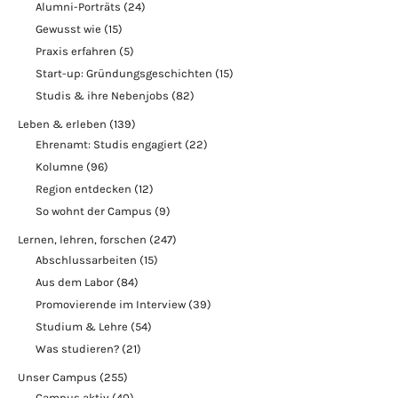
Alumni-Porträts
(24)
Gewusst wie
(15)
Praxis erfahren
(5)
Start-up: Gründungsgeschichten
(15)
Studis & ihre Nebenjobs
(82)
Leben & erleben
(139)
Ehrenamt: Studis engagiert
(22)
Kolumne
(96)
Region entdecken
(12)
So wohnt der Campus
(9)
Lernen, lehren, forschen
(247)
Abschlussarbeiten
(15)
Aus dem Labor
(84)
Promovierende im Interview
(39)
Studium & Lehre
(54)
Was studieren?
(21)
Unser Campus
(255)
Campus aktiv
(40)