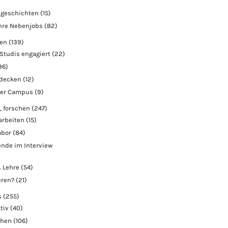
geschichten
(15)
hre Nebenjobs
(82)
ben
(139)
Studis engagiert
(22)
96)
tdecken
(12)
der Campus
(9)
, forschen
(247)
arbeiten
(15)
abor
(84)
nde im Interview
 Lehre
(54)
eren?
(21)
s
(255)
tiv
(40)
chen
(106)