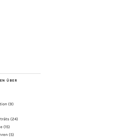
BEN ÜBER
tion
(9)
träts
(24)
ie
(15)
ahren
(5)