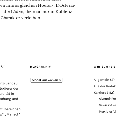
hen immergleichen Hoefer-, L’Osteria-
 – die Läden, die man nur in Koblenz
 Charakter verleihen.
TÄT
BLOGARCHIV
WIR SCHREI
Blogarchiv
Allgemein
(2)
lenz-Landau
Aus der Redak
Studierenden
Karriere
(152)
rsität in
rschung und
Alumni-Por
Gewusst w
ofilbereichen
Praxis erf
ng“, „Mensch“