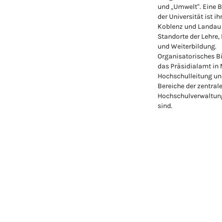
und „Umwelt“. Eine 
der Universität ist ih
Koblenz und Landau
Standorte der Lehre,
und Weiterbildung.
Organisatorisches Bi
das Präsidialamt in
Hochschulleitung un
Bereiche der zentral
Hochschulverwaltung
sind.