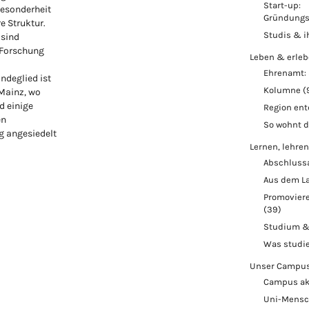
Start-up:
Besonderheit
Gründungs
re Struktur.
Studis & i
 sind
 Forschung
Leben & erle
Ehrenamt: 
ndeglied ist
Kolumne
(
 Mainz, wo
d einige
Region en
en
So wohnt 
 angesiedelt
Lernen, lehren
Abschluss
Aus dem L
Promoviere
(39)
Studium &
Was studi
Unser Campu
Campus ak
Uni-Mens