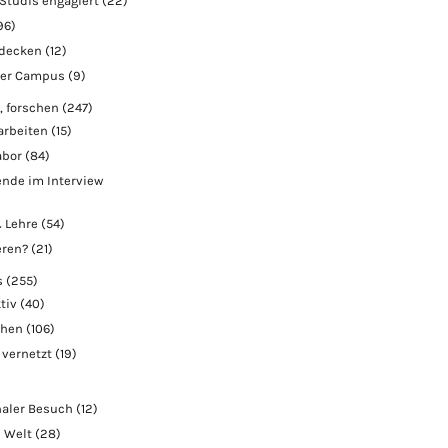
Studis engagiert
(22)
96)
tdecken
(12)
der Campus
(9)
, forschen
(247)
arbeiten
(15)
abor
(84)
nde im Interview
 Lehre
(54)
eren?
(21)
s
(255)
tiv
(40)
chen
(106)
 vernetzt
(19)
naler Besuch
(12)
e Welt
(28)