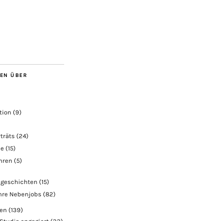
BEN ÜBER
tion
(9)
träts
(24)
ie
(15)
ahren
(5)
geschichten
(15)
hre Nebenjobs
(82)
ben
(139)