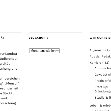
TÄT
BLOGARCHIV
WIR SCHREI
Blogarchiv
Allgemein
(2)
lenz-Landau
Aus der Redak
Studierenden
Karriere
(152)
rsität in
rschung und
Alumni-Por
Gewusst w
ofilbereichen
Praxis erf
ng“, „Mensch“
Start-up:
Besonderheit
Gründungs
re Struktur.
Studis & i
 sind
 Forschung
Leben & erle