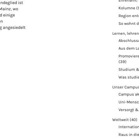
Ehrenamt: 
ndeglied ist
Kolumne
(
 Mainz, wo
d einige
Region en
en
So wohnt 
 angesiedelt
Lernen, lehren
Abschluss
Aus dem L
Promoviere
(39)
Studium &
Was studi
Unser Campu
Campus ak
Uni-Mens
Versorgt &
Weltweit
(40)
Internatio
Raus in di