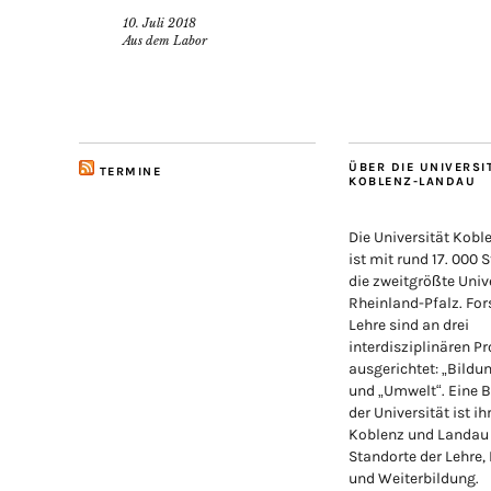
10. Juli 2018
Aus dem Labor
ÜBER DIE UNIVERSI
TERMINE
KOBLENZ-LANDAU
Die Universität Kob
ist mit rund 17. 000 
die zweitgrößte Unive
Rheinland-Pfalz. Fo
Lehre sind an drei
interdisziplinären Pr
ausgerichtet: „Bildu
und „Umwelt“. Eine 
der Universität ist ih
Koblenz und Landau
Standorte der Lehre,
und Weiterbildung.