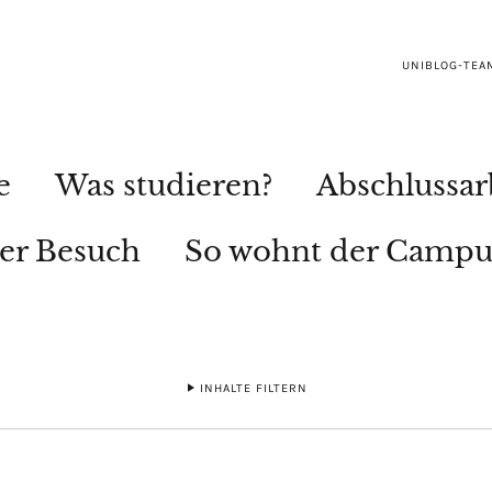
UNIBLOG-TEA
e
Was studieren?
Abschlussar
ler Besuch
So wohnt der Campu
INHALTE FILTERN