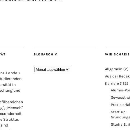
TÄT
BLOGARCHIV
WIR SCHREI
Blogarchiv
Allgemein
(2)
lenz-Landau
Aus der Redak
Studierenden
Karriere
(152)
rsität in
rschung und
Alumni-Por
Gewusst w
ofilbereichen
Praxis erf
ng“, „Mensch“
Start-up:
Besonderheit
Gründungs
re Struktur.
Studis & i
 sind