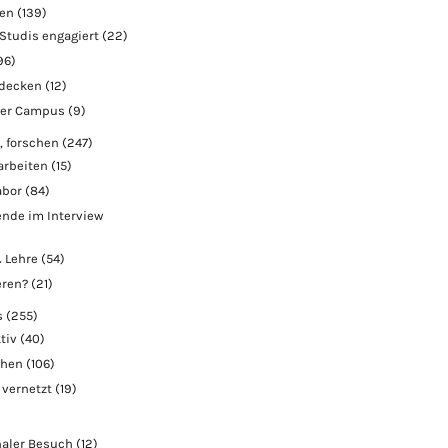
ben
(139)
Studis engagiert
(22)
96)
tdecken
(12)
der Campus
(9)
, forschen
(247)
arbeiten
(15)
abor
(84)
nde im Interview
 Lehre
(54)
eren?
(21)
s
(255)
tiv
(40)
chen
(106)
 vernetzt
(19)
naler Besuch
(12)