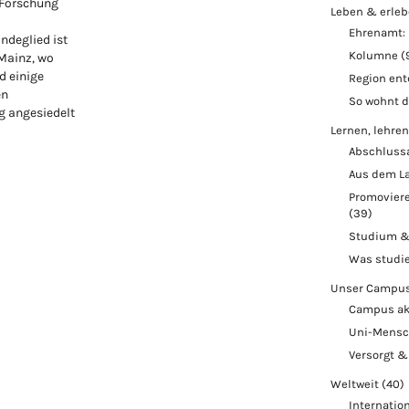
 Forschung
Leben & erle
Ehrenamt: 
ndeglied ist
Kolumne
(
 Mainz, wo
d einige
Region en
en
So wohnt 
 angesiedelt
Lernen, lehren
Abschluss
Aus dem L
Promoviere
(39)
Studium &
Was studi
Unser Campu
Campus ak
Uni-Mens
Versorgt &
Weltweit
(40)
Internatio