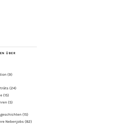
BEN ÜBER
tion
(9)
träts
(24)
ie
(15)
ahren
(5)
geschichten
(15)
hre Nebenjobs
(82)