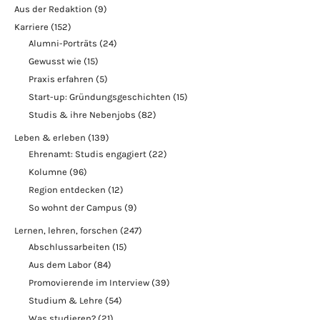
Aus der Redaktion
(9)
Karriere
(152)
Alumni-Porträts
(24)
Gewusst wie
(15)
Praxis erfahren
(5)
Start-up: Gründungsgeschichten
(15)
Studis & ihre Nebenjobs
(82)
Leben & erleben
(139)
Ehrenamt: Studis engagiert
(22)
Kolumne
(96)
Region entdecken
(12)
So wohnt der Campus
(9)
Lernen, lehren, forschen
(247)
Abschlussarbeiten
(15)
Aus dem Labor
(84)
Promovierende im Interview
(39)
Studium & Lehre
(54)
Was studieren?
(21)