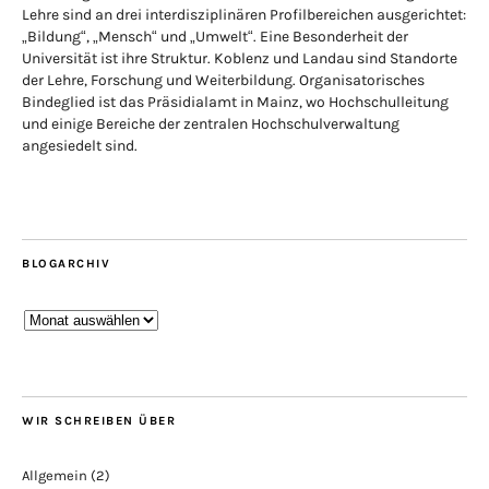
Lehre sind an drei interdisziplinären Profilbereichen ausgerichtet:
„Bildung“, „Mensch“ und „Umwelt“. Eine Besonderheit der
Universität ist ihre Struktur. Koblenz und Landau sind Standorte
der Lehre, Forschung und Weiterbildung. Organisatorisches
Bindeglied ist das Präsidialamt in Mainz, wo Hochschulleitung
und einige Bereiche der zentralen Hochschulverwaltung
angesiedelt sind.
BLOGARCHIV
Blogarchiv
WIR SCHREIBEN ÜBER
Allgemein
(2)