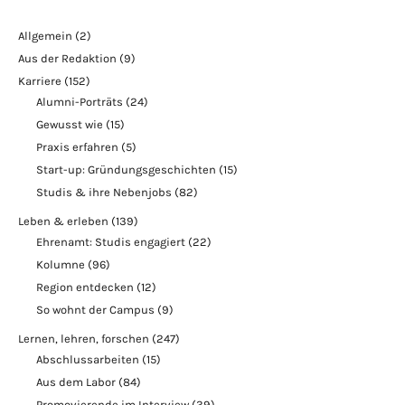
Allgemein
(2)
Aus der Redaktion
(9)
Karriere
(152)
Alumni-Porträts
(24)
Gewusst wie
(15)
Praxis erfahren
(5)
Start-up: Gründungsgeschichten
(15)
Studis & ihre Nebenjobs
(82)
Leben & erleben
(139)
Ehrenamt: Studis engagiert
(22)
Kolumne
(96)
Region entdecken
(12)
So wohnt der Campus
(9)
Lernen, lehren, forschen
(247)
Abschlussarbeiten
(15)
Aus dem Labor
(84)
Promovierende im Interview
(39)