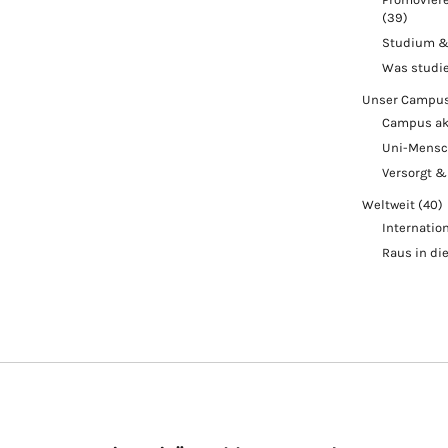
(39)
Studium &
Was studi
Unser Campu
Campus ak
Uni-Mens
Versorgt &
Weltweit
(40)
Internatio
Raus in di