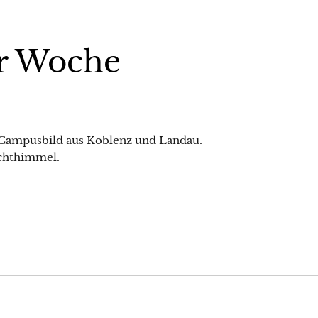
r Woche
 Campusbild aus Koblenz und Landau.
chthimmel.