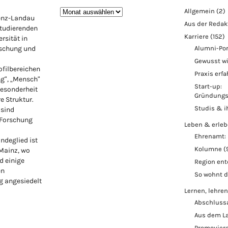
Blogarchiv
Allgemein
(2)
lenz-Landau
Aus der Redak
Studierenden
Karriere
(152)
rsität in
rschung und
Alumni-Por
Gewusst w
ofilbereichen
Praxis erf
ng“, „Mensch“
Start-up:
Besonderheit
Gründungs
re Struktur.
Studis & i
 sind
 Forschung
Leben & erle
Ehrenamt: 
ndeglied ist
Kolumne
(
 Mainz, wo
d einige
Region en
en
So wohnt 
 angesiedelt
Lernen, lehren
Abschluss
Aus dem L
Promoviere