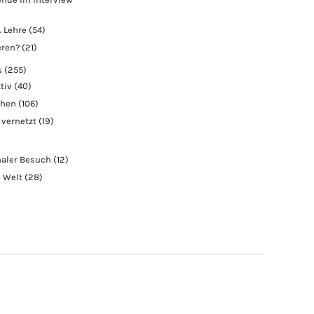
 Lehre
(54)
eren?
(21)
s
(255)
tiv
(40)
chen
(106)
 vernetzt
(19)
naler Besuch
(12)
e Welt
(28)