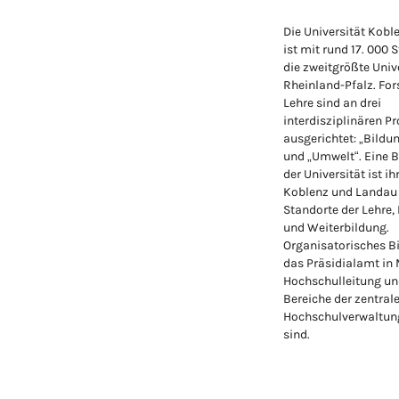
Die Universität Kob
ist mit rund 17. 000 
die zweitgrößte Unive
Rheinland-Pfalz. Fo
Lehre sind an drei
interdisziplinären Pr
ausgerichtet: „Bildu
und „Umwelt“. Eine 
der Universität ist ih
Koblenz und Landau
Standorte der Lehre,
und Weiterbildung.
Organisatorisches Bi
das Präsidialamt in
Hochschulleitung un
Bereiche der zentral
Hochschulverwaltung
sind.