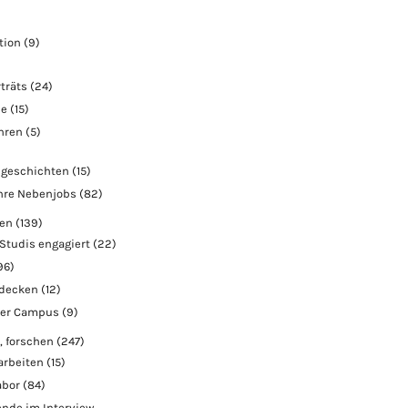
tion
(9)
träts
(24)
ie
(15)
ahren
(5)
geschichten
(15)
hre Nebenjobs
(82)
ben
(139)
Studis engagiert
(22)
96)
tdecken
(12)
der Campus
(9)
, forschen
(247)
arbeiten
(15)
abor
(84)
nde im Interview