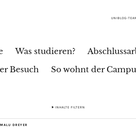
UNIBLOG-TEA
e
Was studieren?
Abschlussar
ler Besuch
So wohnt der Campu
INHALTE FILTERN
 MALU DREYER