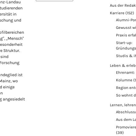
lenz-Landau
Aus der Redak
Studierenden
Karriere
(152)
rsität in
rschung und
Alumni-Por
Gewusst w
ofilbereichen
Praxis erf
ng“, „Mensch“
Start-up:
Besonderheit
Gründungs
re Struktur.
Studis & i
 sind
 Forschung
Leben & erle
Ehrenamt: 
ndeglied ist
Kolumne
(
 Mainz, wo
d einige
Region en
en
So wohnt 
 angesiedelt
Lernen, lehren
Abschluss
Aus dem L
Promoviere
(39)