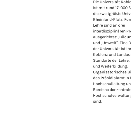
Die Universität Kob
ist mit rund 17. 000 
die zweitgrößte Unive
Rheinland-Pfalz. Fo
Lehre sind an drei
interdisziplinären Pr
ausgerichtet: „Bildu
und „Umwelt“. Eine 
der Universität ist ih
Koblenz und Landau
Standorte der Lehre,
und Weiterbildung.
Organisatorisches Bi
das Präsidialamt in
Hochschulleitung un
Bereiche der zentral
Hochschulverwaltung
sind.