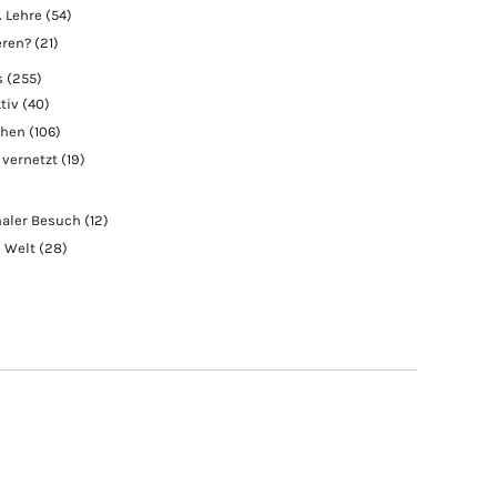
 Lehre
(54)
eren?
(21)
s
(255)
tiv
(40)
chen
(106)
 vernetzt
(19)
naler Besuch
(12)
e Welt
(28)