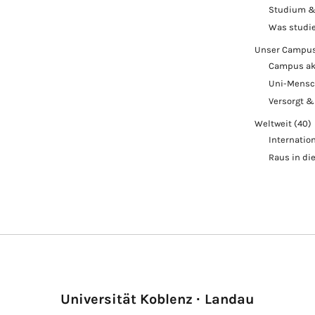
Studium &
Was studi
Unser Campu
Campus ak
Uni-Mens
Versorgt &
Weltweit
(40)
Internatio
Raus in di
Universität Koblenz · Landau