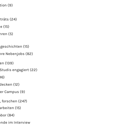
tion
(9)
träts
(24)
ie
(15)
ahren
(5)
geschichten
(15)
hre Nebenjobs
(82)
ben
(139)
Studis engagiert
(22)
96)
tdecken
(12)
der Campus
(9)
, forschen
(247)
arbeiten
(15)
abor
(84)
nde im Interview