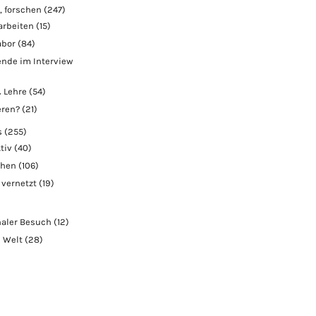
, forschen
(247)
arbeiten
(15)
abor
(84)
nde im Interview
 Lehre
(54)
eren?
(21)
s
(255)
tiv
(40)
chen
(106)
 vernetzt
(19)
naler Besuch
(12)
e Welt
(28)