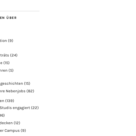
BEN ÜBER
tion
(9)
träts
(24)
ie
(15)
ahren
(5)
geschichten
(15)
hre Nebenjobs
(82)
ben
(139)
Studis engagiert
(22)
96)
tdecken
(12)
der Campus
(9)