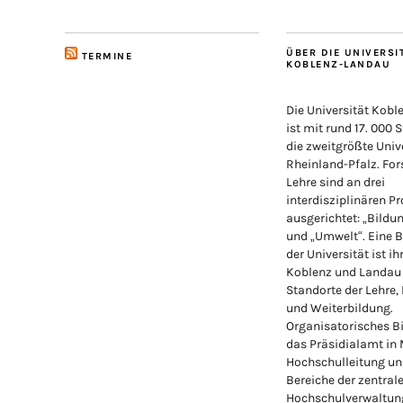
ÜBER DIE UNIVERSI
TERMINE
KOBLENZ-LANDAU
Die Universität Kob
ist mit rund 17. 000 
die zweitgrößte Unive
Rheinland-Pfalz. Fo
Lehre sind an drei
interdisziplinären Pr
ausgerichtet: „Bildu
und „Umwelt“. Eine 
der Universität ist ih
Koblenz und Landau
Standorte der Lehre,
und Weiterbildung.
Organisatorisches Bi
das Präsidialamt in
Hochschulleitung un
Bereiche der zentral
Hochschulverwaltung