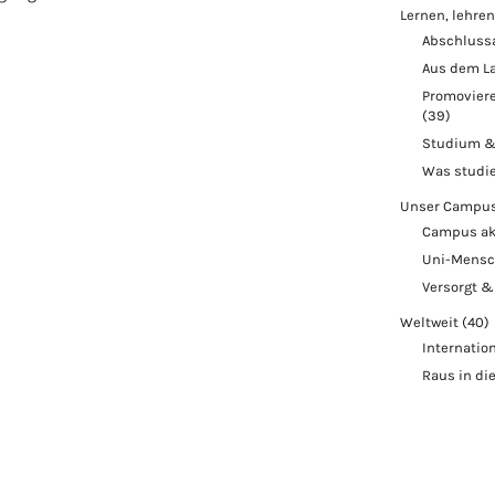
Lernen, lehren
Abschluss
Aus dem L
Promoviere
(39)
Studium &
Was studi
Unser Campu
Campus ak
Uni-Mens
Versorgt &
Weltweit
(40)
Internatio
Raus in di