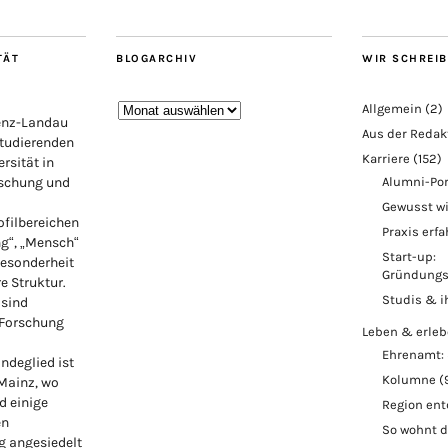
TÄT
BLOGARCHIV
WIR SCHREI
Blogarchiv
Allgemein
(2)
lenz-Landau
Aus der Redak
Studierenden
Karriere
(152)
rsität in
rschung und
Alumni-Por
Gewusst w
ofilbereichen
Praxis erf
ng“, „Mensch“
Start-up:
Besonderheit
Gründungs
re Struktur.
Studis & i
 sind
 Forschung
Leben & erle
Ehrenamt: 
ndeglied ist
Kolumne
(
 Mainz, wo
d einige
Region en
en
So wohnt 
 angesiedelt