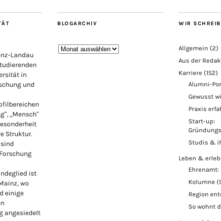
TÄT
BLOGARCHIV
WIR SCHREI
Blogarchiv
Allgemein
(2)
lenz-Landau
Aus der Redak
Studierenden
Karriere
(152)
rsität in
rschung und
Alumni-Por
Gewusst w
ofilbereichen
Praxis erf
ng“, „Mensch“
Start-up:
Besonderheit
Gründungs
re Struktur.
Studis & i
 sind
 Forschung
Leben & erle
Ehrenamt: 
ndeglied ist
Kolumne
(
 Mainz, wo
d einige
Region en
en
So wohnt 
 angesiedelt