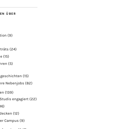
BEN ÜBER
tion
(9)
träts
(24)
ie
(15)
ahren
(5)
geschichten
(15)
hre Nebenjobs
(82)
ben
(139)
Studis engagiert
(22)
96)
tdecken
(12)
der Campus
(9)