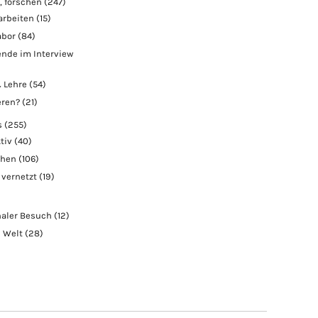
, forschen
(247)
arbeiten
(15)
abor
(84)
nde im Interview
 Lehre
(54)
eren?
(21)
s
(255)
tiv
(40)
chen
(106)
 vernetzt
(19)
naler Besuch
(12)
e Welt
(28)