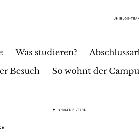
UNIBLOG-TEA
e
Was studieren?
Abschlussar
ler Besuch
So wohnt der Campu
INHALTE FILTERN
CH