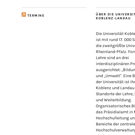
ÜBER DIE UNIVERSI
TERMINE
KOBLENZ-LANDAU
Die Universität Kob
ist mit rund 17. 000 
die zweitgrößte Unive
Rheinland-Pfalz. Fo
Lehre sind an drei
interdisziplinären Pr
ausgerichtet: „Bildu
und „Umwelt“. Eine 
der Universität ist ih
Koblenz und Landau
Standorte der Lehre,
und Weiterbildung.
Organisatorisches Bi
das Präsidialamt in
Hochschulleitung un
Bereiche der zentral
Hochschulverwaltung