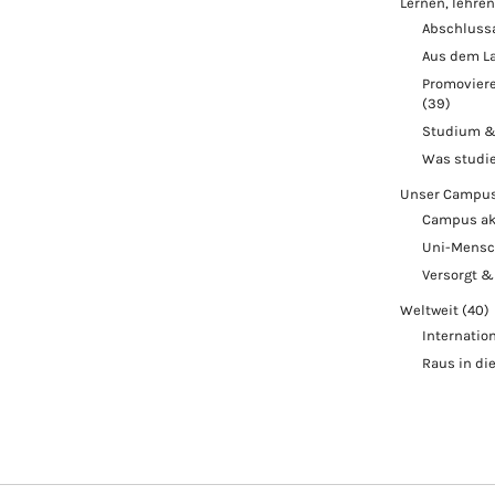
Lernen, lehren
Abschluss
Aus dem L
Promoviere
(39)
Studium &
Was studi
Unser Campu
Campus ak
Uni-Mens
Versorgt &
Weltweit
(40)
Internatio
Raus in di